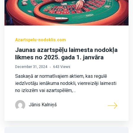
Azartspelu-nodoklis.com
Jaunas azartspēļu laimesta nodokļa
likmes no 2025. gada 1. janvāra
December 31, 2024
643 Views
Saskaņā ar normatīvajiem aktiem, kas regulē
iedzīvotāju ienākuma nodokli, vienreizēji laimesti
no izlozēm vai azartspēlēm,…
Jānis Kalniņš