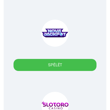
SPĒLĒT