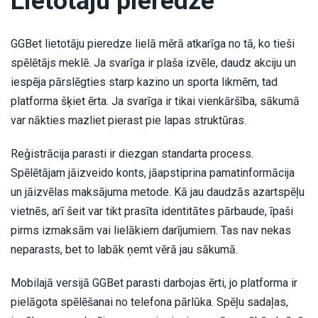
Lietotāju pieredze
GGBet lietotāju pieredze lielā mērā atkarīga no tā, ko tieši
spēlētājs meklē. Ja svarīga ir plaša izvēle, daudz akciju un
iespēja pārslēgties starp kazino un sporta likmēm, tad
platforma šķiet ērta. Ja svarīga ir tikai vienkāršība, sākumā
var nākties mazliet pierast pie lapas struktūras.
Reģistrācija parasti ir diezgan standarta process.
Spēlētājam jāizveido konts, jāapstiprina pamatinformācija
un jāizvēlas maksājuma metode. Kā jau daudzās azartspēļu
vietnēs, arī šeit var tikt prasīta identitātes pārbaude, īpaši
pirms izmaksām vai lielākiem darījumiem. Tas nav nekas
neparasts, bet to labāk ņemt vērā jau sākumā.
Mobilajā versijā GGBet parasti darbojas ērti, jo platforma ir
pielāgota spēlēšanai no telefona pārlūka. Spēļu sadaļas,