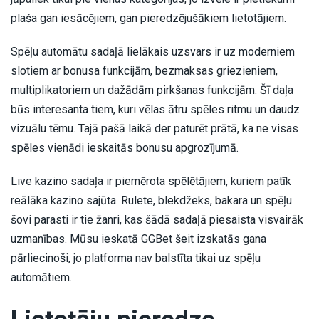
plaša gan iesācējiem, gan pieredzējušākiem lietotājiem.
Spēļu automātu sadaļā lielākais uzsvars ir uz moderniem
slotiem ar bonusa funkcijām, bezmaksas griezieniem,
multiplikatoriem un dažādām pirkšanas funkcijām. Šī daļa
būs interesanta tiem, kuri vēlas ātru spēles ritmu un daudz
vizuālu tēmu. Tajā pašā laikā der paturēt prātā, ka ne visas
spēles vienādi ieskaitās bonusu apgrozījumā.
Live kazino sadaļa ir piemērota spēlētājiem, kuriem patīk
reālāka kazino sajūta. Rulete, blekdžeks, bakara un spēļu
šovi parasti ir tie žanri, kas šādā sadaļā piesaista visvairāk
uzmanības. Mūsu ieskatā GGBet šeit izskatās gana
pārliecinoši, jo platforma nav balstīta tikai uz spēļu
automātiem.