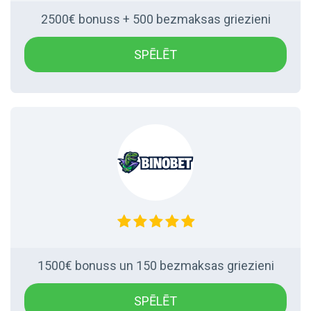
2500€ bonuss + 500 bezmaksas griezieni
SPĒLĒT
1500€ bonuss un 150 bezmaksas griezieni
SPĒLĒT